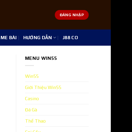
ĐĂNG NHẬP
ME BÀI
HƯỚNG DẪN
J88 CO
MENU WIN55
Win55
Giới Thiệu Win55
Casino
Đá Gà
Thể Thao