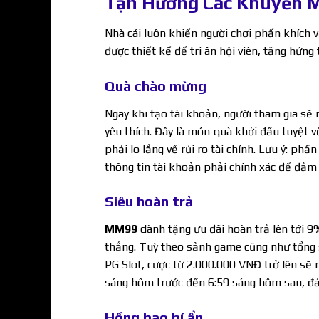
Tận Hưởng Các Khuyến M
Nhà cái luôn khiến người chơi phấn khích v
được thiết kế để tri ân hội viên, tăng hứng 
Quà chào mừng
Ngay khi tạo tài khoản, người tham gia sẽ 
yêu thích. Đây là món quà khởi đầu tuyệt
phải lo lắng về rủi ro tài chính. Lưu ý: ph
thông tin tài khoản phải chính xác để đảm
Siêu hoàn trả
MM99
dành tặng ưu đãi hoàn trả lên tới 9%
thắng. Tuỳ theo sảnh game cũng như tổng số
PG Slot, cược từ 2.000.000 VNĐ trở lên sẽ 
sáng hôm trước đến 6:59 sáng hôm sau, 
Hồng bao bí ẩn