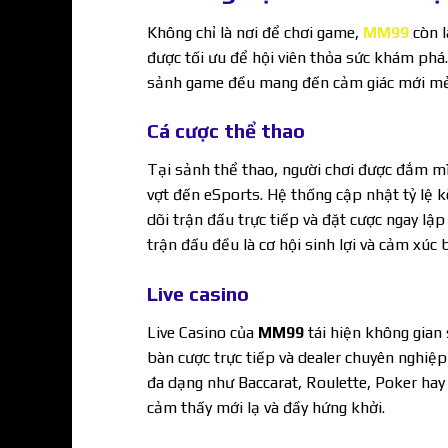
Không chỉ là nơi để chơi game,
MM99
còn l
được tối ưu để hội viên thỏa sức khám phá
sảnh game đều mang đến cảm giác mới mẻ 
Cá cược thể thao
Tại sảnh thể thao, người chơi được đắm mì
vợt đến eSports. Hệ thống cập nhật tỷ lệ
dõi trận đấu trực tiếp và đặt cược ngay lập
trận đấu đều là cơ hội sinh lợi và cảm xúc 
Live casino
Live Casino của
MM99
tái hiện không gian
bàn cược trực tiếp và dealer chuyên nghiệp
đa dạng như Baccarat, Roulette, Poker hay
cảm thấy mới lạ và đầy hứng khởi.