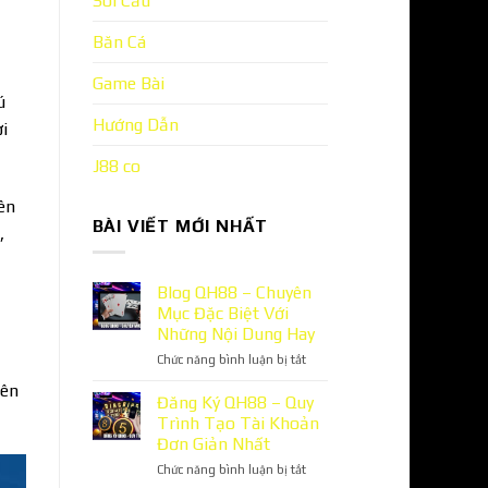
Soi Cầu
Băn Cá
Game Bài
ú
Hướng Dẫn
i
J88 co
iên
BÀI VIẾT MỚI NHẤT
,
Blog QH88 – Chuyên
Mục Đặc Biệt Với
Những Nội Dung Hay
ở
Chức năng bình luận bị tắt
Blog
iên
QH88
Đăng Ký QH88 – Quy
–
Trình Tạo Tài Khoản
Chuyên
Đơn Giản Nhất
Mục
ở
Chức năng bình luận bị tắt
Đặc
Đăng