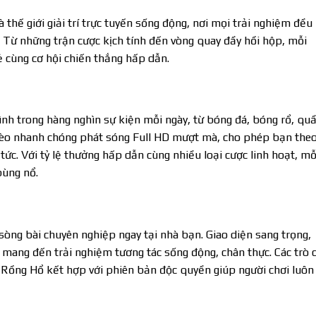
à thế giới giải trí trực tuyến sống động, nơi mọi trải nghiệm đều
. Từ những trận cược kịch tính đến vòng quay đầy hồi hộp, mỗi
cùng cơ hội chiến thắng hấp dẫn.
nh trong hàng nghìn sự kiện mỗi ngày, từ bóng đá, bóng rổ, qu
 kèo nhanh chóng phát sóng Full HD mượt mà, cho phép bạn the
 tức. Với tỷ lệ thưởng hấp dẫn cùng nhiều loại cược linh hoạt, mỗ
bùng nổ.
 sòng bài chuyên nghiệp ngay tại nhà bạn. Giao diện sang trọng,
 mang đến trải nghiệm tương tác sống động, chân thực. Các trò 
 Rồng Hổ kết hợp với phiên bản độc quyền giúp người chơi luôn