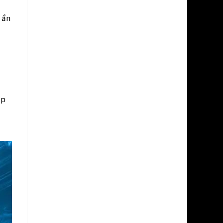
 ẩn
ạp