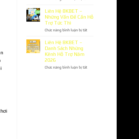
Quyền
Hợp
Riêng
Cần
Liên Hệ 8KBET –
Tư
Giải
Những Vấn Đề Cần Hỗ
–
Quyết
Trợ Tức Thì
Những
Tức
ở
Chức năng bình luận bị tắt
Quy
Thì
Liên
Định
Hệ
Quan
Liên Hệ 8KBET –
8KBET
Trọng
Danh Sách Những
–
ần
Kênh Hỗ Trợ Năm
Những
2026
o
Vấn
Đề
ở
i
Chức năng bình luận bị tắt
Cần
Liên
Hỗ
Hệ
Trợ
8KBET
Tức
–
Thì
Danh
Sách
Những
Kênh
chơi
Hỗ
Trợ
Năm
2026