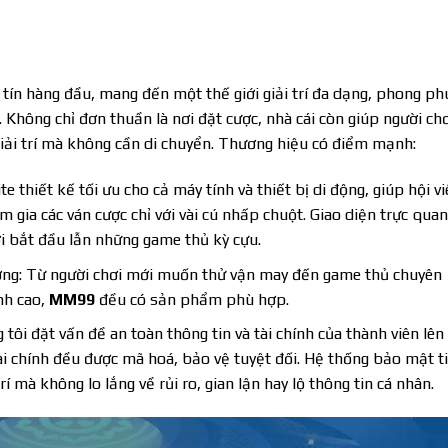
y tín hàng đầu, mang đến một thế giới giải trí đa dạng, phong ph
 Không chỉ đơn thuần là nơi đặt cược, nhà cái còn giúp người chơ
 giải trí mà không cần di chuyển. Thương hiệu có điểm mạnh:
e thiết kế tối ưu cho cả máy tính và thiết bị di động, giúp hội v
m gia các ván cược chỉ với vài cú nhấp chuột. Giao diện trực quan
ới bắt đầu lẫn những game thủ kỳ cựu.
ợng: Từ người chơi mới muốn thử vận may đến game thủ chuyên
nh cao,
MM99
đều có sản phẩm phù hợp.
 tôi đặt vấn đề an toàn thông tin và tài chính của thành viên lên
ài chính đều được mã hoá, bảo vệ tuyệt đối. Hệ thống bảo mật t
í mà không lo lắng về rủi ro, gian lận hay lộ thông tin cá nhân.