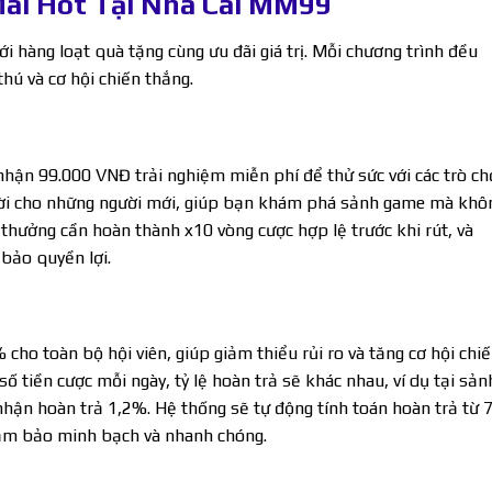
ãi Hot Tại Nhà Cái MM99
ới hàng loạt quà tặng cùng ưu đãi giá trị. Mỗi chương trình đều
thú và cơ hội chiến thắng.
nhận 99.000 VNĐ trải nghiệm miễn phí để thử sức với các trò ch
 vời cho những người mới, giúp bạn khám phá sảnh game mà khô
ần thưởng cần hoàn thành x10 vòng cược hợp lệ trước khi rút, và
 bảo quyền lợi.
 cho toàn bộ hội viên, giúp giảm thiểu rủi ro và tăng cơ hội chi
 tiền cược mỗi ngày, tỷ lệ hoàn trả sẽ khác nhau, ví dụ tại sản
nhận hoàn trả 1,2%. Hệ thống sẽ tự động tính toán hoàn trả từ 
đảm bảo minh bạch và nhanh chóng.