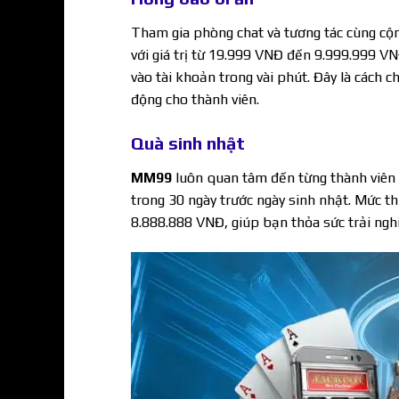
Tham gia phòng chat và tương tác cùng cộ
với giá trị từ 19.999 VNĐ đến 9.999.999 
vào tài khoản trong vài phút. Đây là cách 
động cho thành viên.
Quà sinh nhật
MM99
luôn quan tâm đến từng thành viên 
trong 30 ngày trước ngày sinh nhật. Mức th
8.888.888 VNĐ, giúp bạn thỏa sức trải nghi