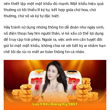
nên thiết lập một mật khẩu đủ mạnh. Mật khẩu hiệu quả
thường có tối thiểu 8 ký tự, kết hợp giữa chữ hoa, chữ
thường, chữ số và ký tự đặc biệt.
Hãy tránh sử dụng những thông tin dễ đoán như ngày sinh,
số điện thoại hay tên người thân, vì kẻ xấu có thể lợi dụng
để truy cập trái phép. Ngoài ra, việc anh em cần tuyệt đối
giữ bí mật mật khẩu, không chia sẻ với bất kỳ ai nhằm hạn
chế tối đa rủi ro mất an toàn thông tin cá nhân.