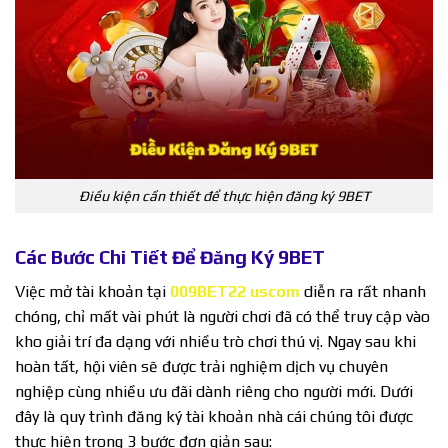
Điều kiện cần thiết để thực hiện đăng ký 9BET
Các Bước Chi Tiết Để Đăng Ký 9BET
Việc mở tài khoản tại
009BET22 uscom
diễn ra rất nhanh
chóng, chỉ mất vài phút là người chơi đã có thể truy cập vào
kho giải trí đa dạng với nhiều trò chơi thú vị. Ngay sau khi
hoàn tất, hội viên sẽ được trải nghiệm dịch vụ chuyên
nghiệp cùng nhiều ưu đãi dành riêng cho người mới. Dưới
đây là quy trình đăng ký tài khoản nhà cái chúng tôi được
thực hiện trong 3 bước đơn giản sau: