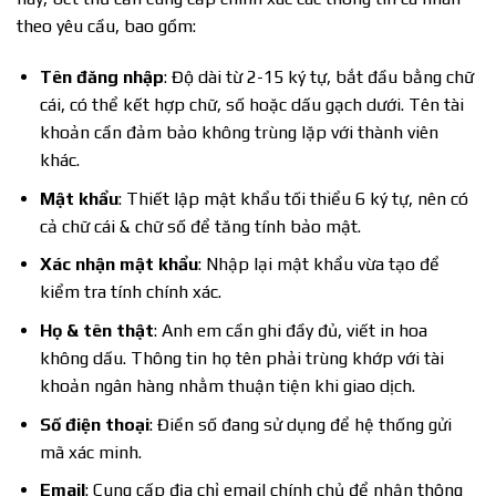
theo yêu cầu, bao gồm:
Tên đăng nhập
: Độ dài từ 2-15 ký tự, bắt đầu bằng chữ
cái, có thể kết hợp chữ, số hoặc dấu gạch dưới. Tên tài
khoản cần đảm bảo không trùng lặp với thành viên
khác.
Mật khẩu
: Thiết lập mật khẩu tối thiểu 6 ký tự, nên có
cả chữ cái & chữ số để tăng tính bảo mật.
Xác nhận mật khẩu
: Nhập lại mật khẩu vừa tạo để
kiểm tra tính chính xác.
Họ & tên thật
: Anh em cần ghi đầy đủ, viết in hoa
không dấu. Thông tin họ tên phải trùng khớp với tài
khoản ngân hàng nhằm thuận tiện khi giao dịch.
Số điện thoại
: Điền số đang sử dụng để hệ thống gửi
mã xác minh.
Email
: Cung cấp địa chỉ email chính chủ để nhận thông