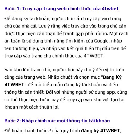
Bước 1: Truy cập trang web chính thức của 4twbet
Để đăng ký tài khoản, người chơi cần truy cập vào trang
chủ của nhà cái. Lưu ý rằng việc truy cập vào trang chủ cần
được thực hiện cẩn thận để tránh gặp phải rủi ro. Một cách
an toàn là sử dụng tính năng tìm kiếm của Google, nhập
tên thương hiệu, và nhấp vào kết quả hiển thị đầu tiên để
truy cập vào trang chủ chính thức của 4TWBET.
Sau khi đến trang chủ, người chơi hãy chú ý đến vị trí trên
cùng của trang web. Nhấp chuột và chọn mục “
Đăng Ký
4TWBET
” để mở biểu mẫu đăng ký tài khoản và điền
thông tin cần thiết. Đối với những người sử dụng app, cũng
có thể thực hiện bước này để truy cập vào khu vực tạo tài
khoản một cách thuận lợi.
Bước 2: Nhập chính xác mọi thông tin tài khoản
Để hoàn thành bước 2 của quy trình
đăng ký 4TWBET
,