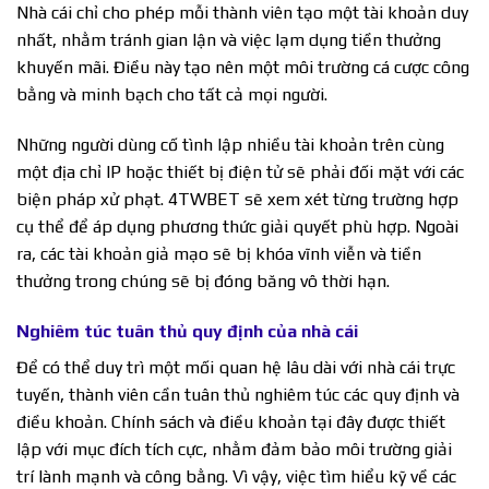
Nhà cái chỉ cho phép mỗi thành viên tạo một tài khoản duy
nhất, nhằm tránh gian lận và việc lạm dụng tiền thưởng
khuyến mãi. Điều này tạo nên một môi trường cá cược công
bằng và minh bạch cho tất cả mọi người.
Những người dùng cố tình lập nhiều tài khoản trên cùng
một địa chỉ IP hoặc thiết bị điện tử sẽ phải đối mặt với các
biện pháp xử phạt. 4TWBET sẽ xem xét từng trường hợp
cụ thể để áp dụng phương thức giải quyết phù hợp. Ngoài
ra, các tài khoản giả mạo sẽ bị khóa vĩnh viễn và tiền
thưởng trong chúng sẽ bị đóng băng vô thời hạn.
Nghiêm túc tuân thủ quy định của nhà cái
Để có thể duy trì một mối quan hệ lâu dài với nhà cái trực
tuyến, thành viên cần tuân thủ nghiêm túc các quy định và
điều khoản. Chính sách và điều khoản tại đây được thiết
lập với mục đích tích cực, nhằm đảm bảo môi trường giải
trí lành mạnh và công bằng. Vì vậy, việc tìm hiểu kỹ về các