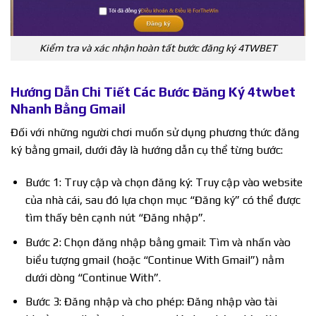
Kiểm tra và xác nhận hoàn tất bước đăng ký 4TWBET
Hướng Dẫn Chi Tiết Các Bước Đăng Ký 4twbet
Nhanh Bằng Gmail
Đối với những người chơi muốn sử dụng phương thức đăng
ký bằng gmail, dưới đây là hướng dẫn cụ thể từng bước:
Bước 1: Truy cập và chọn đăng ký: Truy cập vào website
của nhà cái, sau đó lựa chọn mục “Đăng ký” có thể được
tìm thấy bên cạnh nút “Đăng nhập”.
Bước 2: Chọn đăng nhập bằng gmail: Tìm và nhấn vào
biểu tượng gmail (hoặc “Continue With Gmail”) nằm
dưới dòng “Continue With”.
Bước 3: Đăng nhập và cho phép: Đăng nhập vào tài