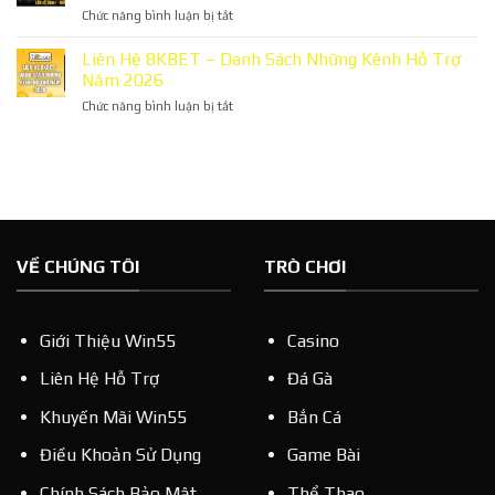
Cần
Chóng
ở
Chức năng bình luận bị tắt
Những
Giải
Liên
Quy
Quyết
Hệ
Định
Liên Hệ 8KBET – Danh Sách Những Kênh Hỗ Trợ
Tức
8KBET
Quan
Năm 2026
Thì
–
Trọng
ở
Chức năng bình luận bị tắt
Những
Liên
Vấn
Hệ
Đề
8KBET
Cần
–
Hỗ
Danh
Trợ
Sách
Tức
Những
Thì
Kênh
VỀ CHÚNG TÔI
TRÒ CHƠI
Hỗ
Trợ
Năm
2026
Giới Thiệu Win55
Casino
Liên Hệ Hỗ Trợ
Đá Gà
Khuyến Mãi Win55
Bắn Cá
Điều Khoản Sử Dụng
Game Bài
Chính Sách Bảo Mật
Thể Thao