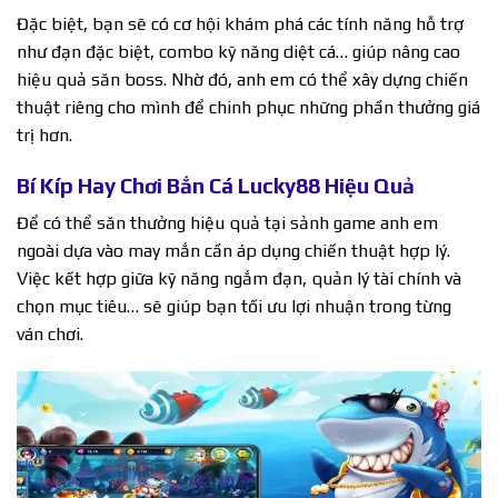
Đặc biệt, bạn sẽ có cơ hội khám phá các tính năng hỗ trợ
như đạn đặc biệt, combo kỹ năng diệt cá… giúp nâng cao
hiệu quả săn boss. Nhờ đó, anh em có thể xây dựng chiến
thuật riêng cho mình để chinh phục những phần thưởng giá
trị hơn.
Bí Kíp Hay Chơi Bắn Cá Lucky88 Hiệu Quả
Để có thể săn thưởng hiệu quả tại sảnh game anh em
ngoài dựa vào may mắn cần áp dụng chiến thuật hợp lý.
Việc kết hợp giữa kỹ năng ngắm đạn, quản lý tài chính và
chọn mục tiêu… sẽ giúp bạn tối ưu lợi nhuận trong từng
ván chơi.