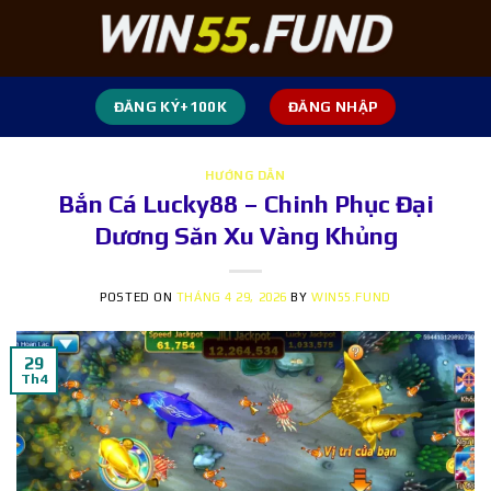
Skip
to
content
ĐĂNG KÝ+100K
ĐĂNG NHẬP
HƯỚNG DẪN
Bắn Cá Lucky88 – Chinh Phục Đại
Dương Săn Xu Vàng Khủng
POSTED ON
THÁNG 4 29, 2026
BY
WIN55.FUND
29
Th4