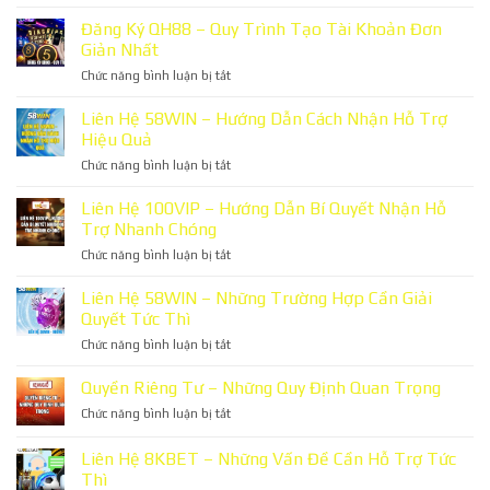
Blog
QH88
Đăng Ký QH88 – Quy Trình Tạo Tài Khoản Đơn
–
Giản Nhất
Chuyên
ở
Chức năng bình luận bị tắt
Mục
Đăng
Đặc
Ký
Liên Hệ 58WIN – Hướng Dẫn Cách Nhận Hỗ Trợ
Biệt
QH88
Với
Hiệu Quả
–
Những
ở
Chức năng bình luận bị tắt
Quy
Nội
Liên
Trình
Dung
Hệ
Liên Hệ 100VIP – Hướng Dẫn Bí Quyết Nhận Hỗ
Tạo
Hay
58WIN
Tài
Trợ Nhanh Chóng
–
Khoản
ở
Chức năng bình luận bị tắt
Hướng
Đơn
Liên
Dẫn
Giản
Hệ
Liên Hệ 58WIN – Những Trường Hợp Cần Giải
Cách
Nhất
100VIP
Nhận
Quyết Tức Thì
–
Hỗ
ở
Chức năng bình luận bị tắt
Hướng
Trợ
Liên
Dẫn
Hiệu
Hệ
Quyền Riêng Tư – Những Quy Định Quan Trọng
Bí
Quả
58WIN
Quyết
ở
Chức năng bình luận bị tắt
–
Nhận
Quyền
Những
Hỗ
Riêng
Liên Hệ 8KBET – Những Vấn Đề Cần Hỗ Trợ Tức
Trường
Trợ
Tư
Hợp
Thì
Nhanh
–