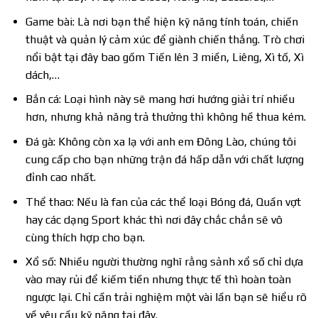
Game bài: Là nơi bạn thể hiện kỹ năng tính toán, chiến
thuật và quản lý cảm xúc để giành chiến thắng. Trò chơi
nổi bật tại đây bao gồm Tiến lên 3 miền, Liêng, Xì tố, Xì
dách,…
Bắn cá: Loại hình này sẽ mang hơi hướng giải trí nhiều
hơn, nhưng khả năng trả thưởng thì không hề thua kém.
Đá gà: Không còn xa lạ với anh em Đông Lào, chúng tôi
cung cấp cho bạn những trận đá hấp dẫn với chất lượng
đỉnh cao nhất.
Thể thao: Nếu là fan của các thể loại Bóng đá, Quần vợt
hay các dạng Sport khác thì nơi đây chắc chắn sẽ vô
cùng thích hợp cho bạn.
Xổ số: Nhiều người thường nghĩ rằng sảnh xổ số chỉ dựa
vào may rủi để kiếm tiền nhưng thực tế thì hoàn toàn
ngược lại. Chỉ cần trải nghiệm một vài lần bạn sẽ hiểu rõ
về yêu cầu kỹ năng tại đây.