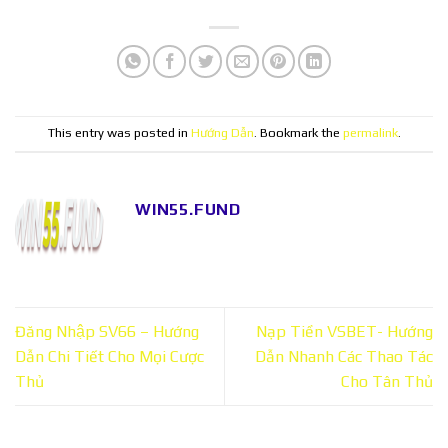
This entry was posted in
Hướng Dẫn
. Bookmark the
permalink
.
WIN55.FUND
Đăng Nhập SV66 – Hướng
Nạp Tiền VSBET- Hướng
Dẫn Chi Tiết Cho Mọi Cược
Dẫn Nhanh Các Thao Tác
Thủ
Cho Tân Thủ