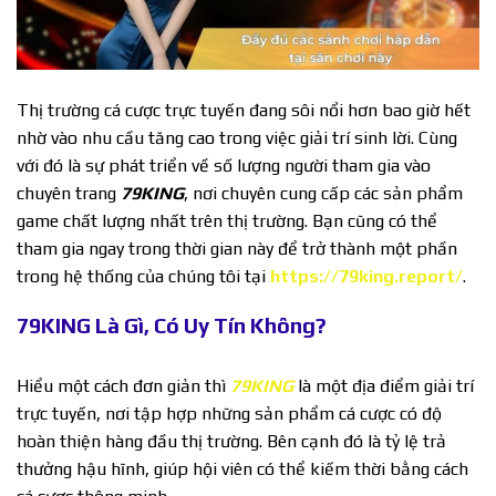
Thị trường cá cược trực tuyến đang sôi nổi hơn bao giờ hết
nhờ vào nhu cầu tăng cao trong việc giải trí sinh lời. Cùng
với đó là sự phát triển về số lượng người tham gia vào
chuyên trang
79KING
, nơi chuyên cung cấp các sản phẩm
game chất lượng nhất trên thị trường. Bạn cũng có thể
tham gia ngay trong thời gian này để trở thành một phần
trong hệ thống của chúng tôi tại
https://79king.report/
.
79KING Là Gì, Có Uy Tín Không?
Hiểu một cách đơn giản thì
79KING
là một địa điểm giải trí
trực tuyến, nơi tập hợp những sản phẩm cá cược có độ
hoàn thiện hàng đầu thị trường. Bên cạnh đó là tỷ lệ trả
thưởng hậu hĩnh, giúp hội viên có thể kiếm thời bằng cách