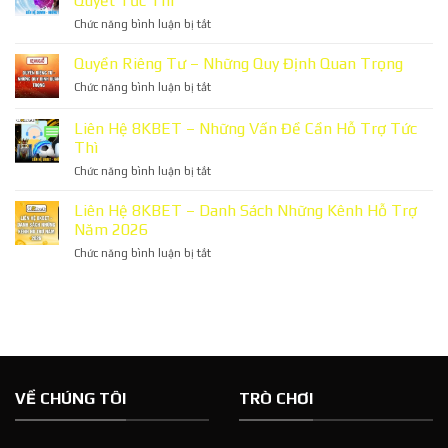
Quyết Tức Thì
–
Hỗ
ở
Chức năng bình luận bị tắt
Hướng
Trợ
Liên
Dẫn
Hiệu
Hệ
Quyền Riêng Tư – Những Quy Định Quan Trọng
Bí
Quả
58WIN
Quyết
ở
Chức năng bình luận bị tắt
–
Nhận
Quyền
Những
Hỗ
Riêng
Liên Hệ 8KBET – Những Vấn Đề Cần Hỗ Trợ Tức
Trường
Trợ
Tư
Hợp
Thì
Nhanh
–
Cần
Chóng
ở
Chức năng bình luận bị tắt
Những
Giải
Liên
Quy
Quyết
Hệ
Định
Liên Hệ 8KBET – Danh Sách Những Kênh Hỗ Trợ
Tức
8KBET
Quan
Năm 2026
Thì
–
Trọng
ở
Chức năng bình luận bị tắt
Những
Liên
Vấn
Hệ
Đề
8KBET
Cần
–
Hỗ
Danh
Trợ
Sách
Tức
Những
Thì
Kênh
VỀ CHÚNG TÔI
TRÒ CHƠI
Hỗ
Trợ
Năm