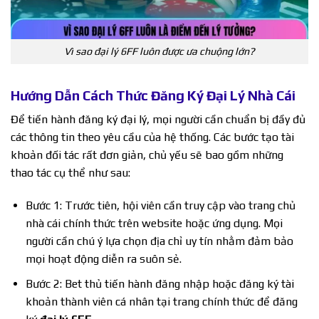
Vì sao đại lý 6FF luôn được ưa chuộng lớn?
Hướng Dẫn Cách Thức Đăng Ký Đại Lý Nhà Cái
Để tiến hành đăng ký đại lý, mọi người cần chuẩn bị đầy đủ
các thông tin theo yêu cầu của hệ thống. Các bước tạo tài
khoản đối tác rất đơn giản, chủ yếu sẽ bao gồm những
thao tác cụ thể như sau:
Bước 1: Trước tiên, hội viên cần truy cập vào trang chủ
nhà cái chính thức trên website hoặc ứng dụng. Mọi
người cần chú ý lựa chọn địa chỉ uy tín nhằm đảm bảo
mọi hoạt động diễn ra suôn sẻ.
Bước 2: Bet thủ tiến hành đăng nhập hoặc đăng ký tài
khoản thành viên cá nhân tại trang chính thức để đăng