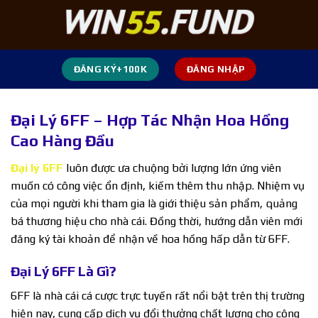
Skip
to
content
ĐĂNG KÝ+100K
ĐĂNG NHẬP
Đại Lý 6FF – Hợp Tác Nhận Hoa Hồng
Cao Hàng Đầu
Đại lý 6FF
luôn được ưa chuộng bởi lượng lớn ứng viên
muốn có công việc ổn định, kiếm thêm thu nhập. Nhiệm vụ
của mọi người khi tham gia là giới thiệu sản phẩm, quảng
bá thương hiệu cho nhà cái. Đồng thời, hướng dẫn viên mới
đăng ký tài khoản để nhận về hoa hồng hấp dẫn từ 6FF.
Đại Lý 6FF Là Gì?
6FF là nhà cái cá cược trực tuyến rất nổi bật trên thị trường
hiện nay, cung cấp dịch vụ đổi thưởng chất lượng cho cộng