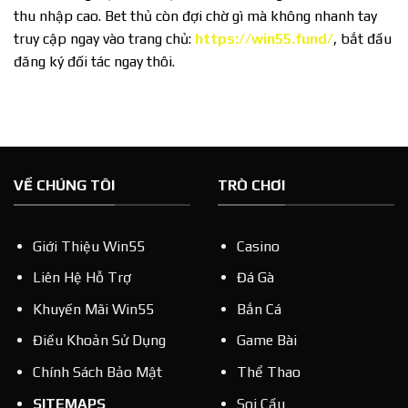
thu nhập cao. Bet thủ còn đợi chờ gì mà không nhanh tay
truy cập ngay vào trang chủ:
https://win55.fund/
, bắt đầu
đăng ký đối tác ngay thôi.
VỀ CHÚNG TÔI
TRÒ CHƠI
Giới Thiệu Win55
Casino
Liên Hệ Hỗ Trợ
Đá Gà
Khuyến Mãi Win55
Bắn Cá
Điều Khoản Sử Dụng
Game Bài
Chính Sách Bảo Mật
Thể Thao
SITEMAPS
Soi Cầu