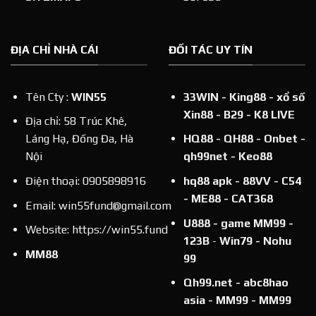
ĐỊA CHỈ NHÀ CÁI
ĐỐI TÁC UY TÍN
Tên Cty :
WIN55
33WIN
-
King88
-
xổ số
Xin88
-
B29
-
K8 LIVE
Địa chỉ: 58 Trúc Khê,
Láng Hạ, Đống Đa, Hà
HQ88
-
QH88
-
Onbet
-
Nội
qh99net
-
Keo88
Điện thoại: 0905898916
hq88 apk
-
88VV
-
C54
-
ME88
-
CAT368
Email:
win55fund@gmail.com
U888
-
game MM99
-
Website:
https://win55.fund
123B
-
Win79
-
Nohu
MM88
99
Qh99.net
-
abc8hao
asia
-
MM99
-
MM99