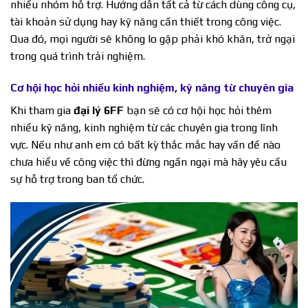
nhiều nhóm hỗ trợ. Hướng dẫn tất cả từ cách dùng công cụ,
tài khoản sử dụng hay kỹ năng cần thiết trong công việc.
Qua đó, mọi người sẽ không lo gặp phải khó khăn, trở ngại
trong quá trình trải nghiệm.
Cơ hội học hỏi nhiều kinh nghiệm, kỹ năng từ chuyên gia
Khi tham gia
đại lý 6FF
bạn sẽ có cơ hội học hỏi thêm
nhiều kỹ năng, kinh nghiệm từ các chuyên gia trong lĩnh
vực. Nếu như anh em có bất kỳ thắc mắc hay vấn đề nào
chưa hiểu về công việc thì đừng ngần ngại mà hãy yêu cầu
sự hỗ trợ trong ban tổ chức.